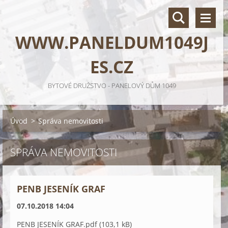
WWW.PANELDUM1049J
ES.CZ
BYTOVÉ DRUŽSTVO - PANELOVÝ DŮM 1049
Úvod
>
Správa nemovitosti
SPRÁVA NEMOVITOSTI
PENB JESENÍK GRAF
07.10.2018 14:04
PENB JESENÍK GRAF.pdf (103,1 kB)