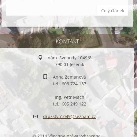
Celý článek
KONTAKT
nám. Svobody 1049/8
790 01 Jeseník
Anna Zemanová
tel.: 603 724 137
Ing. Petr Mach
tel.: 605 249 122
druzstvo
1049@sez
nam.cz
© 2014 Všechna práva vyhrazena.